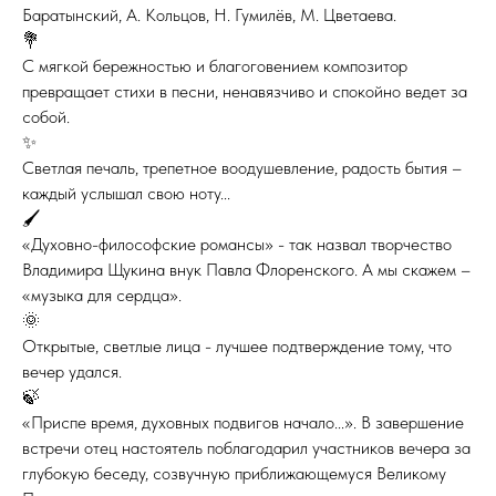
Баратынский, А. Кольцов, Н. Гумилёв, М. Цветаева.
💐
С мягкой бережностью и благоговением композитор
превращает стихи в песни, ненавязчиво и спокойно ведет за
собой.
✨
Светлая печаль, трепетное воодушевление, радость бытия –
каждый услышал свою ноту...
🖌
«Духовно-философские романсы» - так назвал творчество
Владимира Щукина внук Павла Флоренского. А мы скажем –
«музыка для сердца».
🌞
Открытые, светлые лица - лучшее подтверждение тому, что
вечер удался.
🍃
«Приспе время, духовных подвигов начало...». В завершение
встречи отец настоятель поблагодарил участников вечера за
глубокую беседу, созвучную приближающемуся Великому