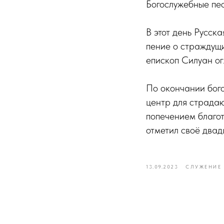
Богослужебные пе
В этот день Русск
пение о страждущ
епископ Силуан ог
По окончании бог
центр для страда
попечением благот
отметил своё двад
13.09.2023
СЛУЖЕНИЕ