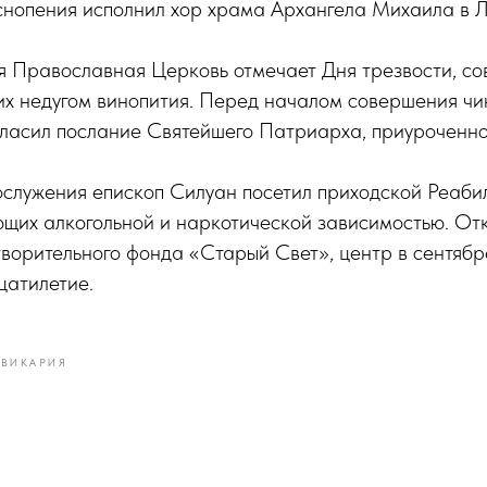
снопения исполнил хор храма Архангела Михаила в Л
ая Православная Церковь отмечает Дня трезвости, с
их недугом винопития. Перед началом совершения ч
ласил послание Святейшего Патриарха, приуроченное
ослужения епископ Силуан посетил приходской Реаб
ющих алкогольной и наркотической зависимостью. От
ворительного фонда «Старый Свет», центр в сентябре
цатилетие.
 ВИКАРИЯ