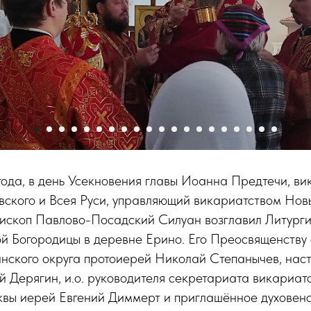
года, в день Усекновения главы Иоанна Предтечи, в
ского и Всея Руси, управляющий викариатством Нов
пископ Павлово-Посадский Силуан возглавил Литург
й Богородицы в деревне Ерино. Его Преосвященству 
нского округа протоиерей Николай Степанычев, нас
 Дерягин, и.о. руководителя секретариата викариат
квы иерей Евгений Диммерт и приглашённое духовенс