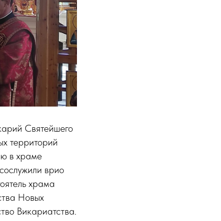
икарий Святейшего
ых территорий
ию в храме
сослужили врио
тоятель храма
ства Новых
тво Викариатства.