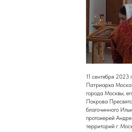
11 сентября 2023 
Патриарха Москов
города Москвы, е
Покрова Пресвято
благочинного Ильи
протоиерей Андрей
территорий г. Мос