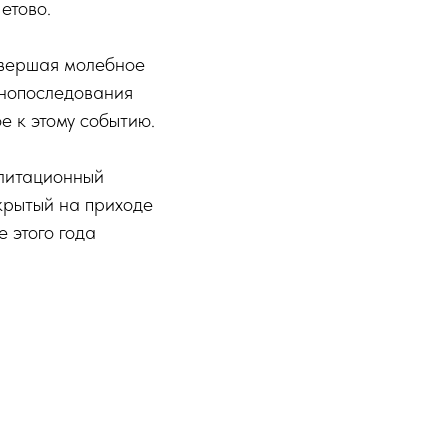
етово.
овершая молебное
инопоследования
 к этому событию.
илитационный
крытый на приходе
 этого года