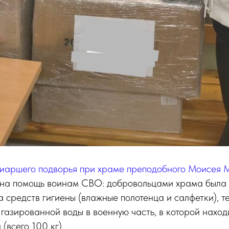
иаршего подворья при храме преподобного Моисея
на помощь воинам СВО: добровольцами храма была
 средств гигиены (влажные полотенца и салфетки), те
 газированной воды в военную часть, в которой наход
(всего 100 кг).