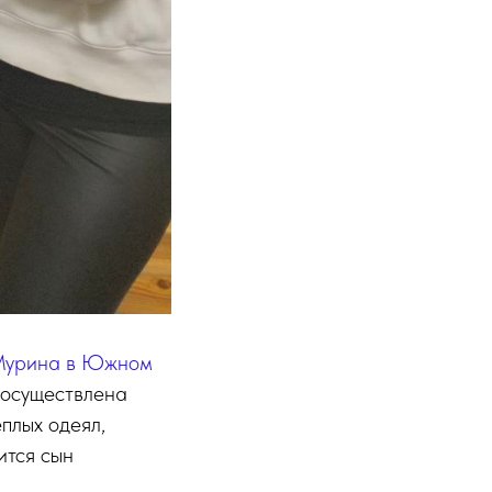
 Мурина в Южном
 осуществлена
плых одеял,
ится сын