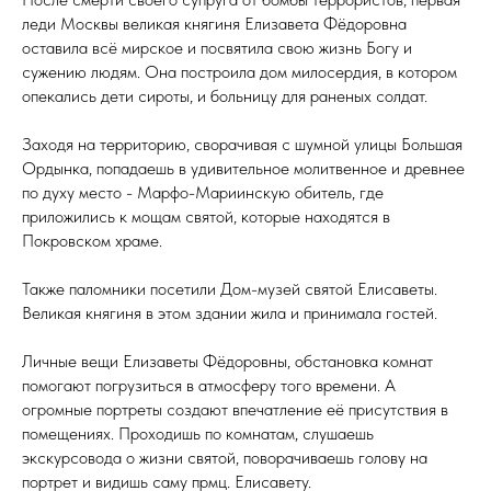
леди Москвы великая княгиня Елизавета Фёдоровна
оставила всё мирское и посвятила свою жизнь Богу и
сужению людям. Она построила дом милосердия, в котором
опекались дети сироты, и больницу для раненых солдат.
Заходя на территорию, сворачивая с шумной улицы Большая
Ордынка, попадаешь в удивительное молитвенное и древнее
по духу место - Марфо-Мариинскую обитель, где
приложились к мощам святой, которые находятся в
Покровском храме.
Также паломники посетили Дом-музей святой Елисаветы.
Великая княгиня в этом здании жила и принимала гостей.
Личные вещи Елизаветы Фёдоровны, обстановка комнат
помогают погрузиться в атмосферу того времени. А
огромные портреты создают впечатление её присутствия в
помещениях. Проходишь по комнатам, слушаешь
экскурсовода о жизни святой, поворачиваешь голову на
портрет и видишь саму прмц. Елисавету.