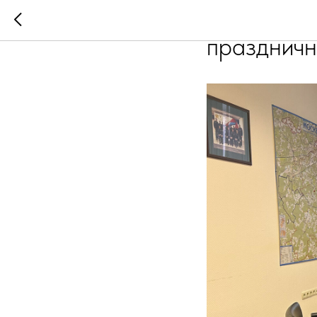
Встреча п
праздничн