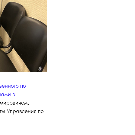
венного по
нами в
имировичем,
ты Управления по