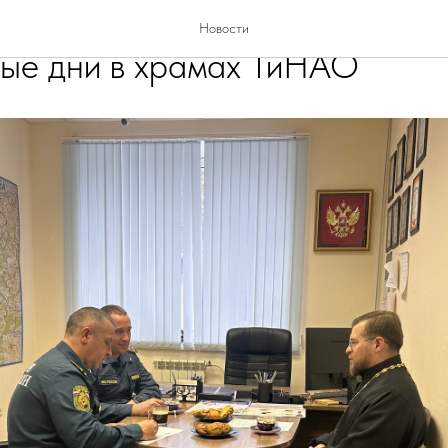
о пожарной безопасности в
Новости
ые дни в храмах ТиНАО