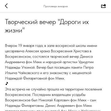
Проповеди викария
Творческий вечер "Дороги их
жизни"
Вчером 19 января года, в зале воскресной школы имени
цесаревича Алексея храма Воскресения Христова в
Воскресенском, состоялся творческий вечер Дениса
Андреевича фон Мекк и народной артистки Удмуртии
Надежды Уткиной. Вечер был посвящен памяти Петра
Ильича Чайковского и его знакомству с меценаткой
Надеждой Филаретовной фон Мекк.
🎵
Эта встреча не случайно прошла на территории поселения
Воскресенское. Последним владельцем усадьбы
Воскресенское был Николай Карлович фон Мекк - сын
Надежды Филаретовны. Денис Андреевич фон Мекк
является потомком двух династий фон Мекк и Чайковских.