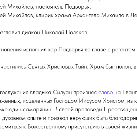
ей Михайлов, настоятель Подворья,
рей Михайлов, клирик храма Архангела Михаила в Ле
озглавил диакон Николай Поляков.
нопения исполнил хор Подворья во главе с регентом
астились Святых Христовых Тайн. Храм был полон, в т
гослужения владыка Силуан произнес
слово
на Еванг
аженных, исцеленных Господом Иисусом Христом, из 
лько один самарянин. В своей проповеди Преосвящен
 духовном опыте и призвал верующих быть благодарны
ремиться к Божественному присутствию в своей жизни