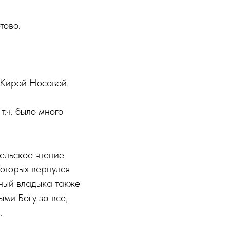
тово.
 Кирой Носовой.
.ч. было много
ельское чтение
которых вернулся
ный владыка также
ми Богу за все,
.