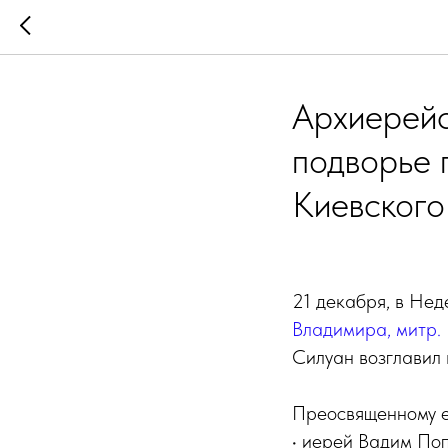
Архиерейс
подворье 
Киевского
21 декабря, в Не
Владимира, митр. 
Силуан возглавил
Преосвященному е
• иерей Вадим Поп