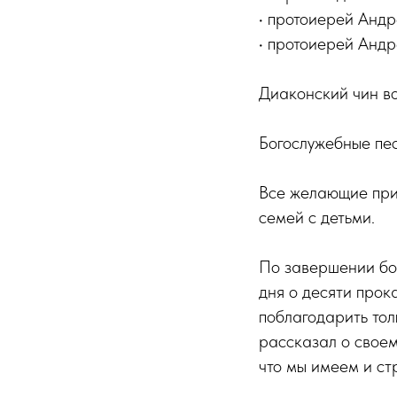
• протоиерей Андр
• протоиерей Анд
Диаконский чин в
Богослужебные пес
Все желающие прич
семей с детьми.
По завершении бо
дня о десяти прок
поблагодарить то
рассказал о своем
что мы имеем и ст