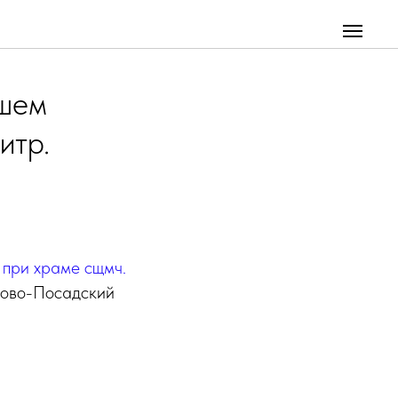
ршем
итр.
при храме сщмч.
лово-Посадский