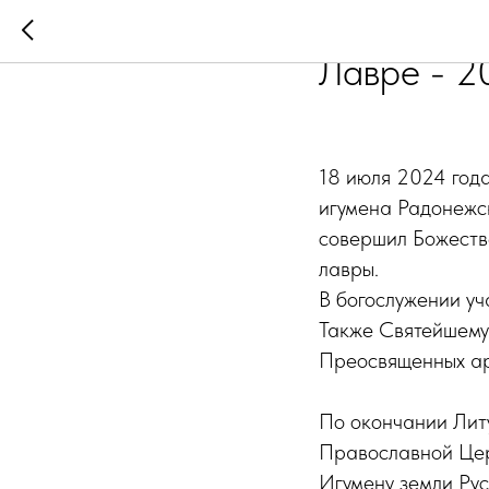
Божествен
Лавре - 2
18 июля 2024 года
игумена Радонежс
совершил Божеств
лавры.
В богослужении у
Также Святейшему
Преосвященных ар
По окончании Лит
Православной Цер
Игумену земли Рус