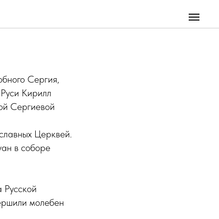
евой
обного Сергия,
 Руси Кирилл
ой Сергиевой
славных Церквей.
ан в соборе
 Русской
вершили молебен