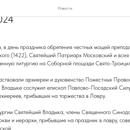
ная литургия в Троице-Серги
Новости
024
, в день праздника обретения честных мощей препод
кого (1422), Святейший Патриарх Московский и всея
енную литургию на Соборной площади Свято-Троицк
частвовали архиереи и духовенство Поместных Право
 Владыке сослужил епископ Павлово-Посадский Силу
хиереев, прибывших на торжества в Лавру.
ургии Святейший Владыка, члены Священного Синода
кви и иерархи, прибывшие на праздник в лавру, со
ской.