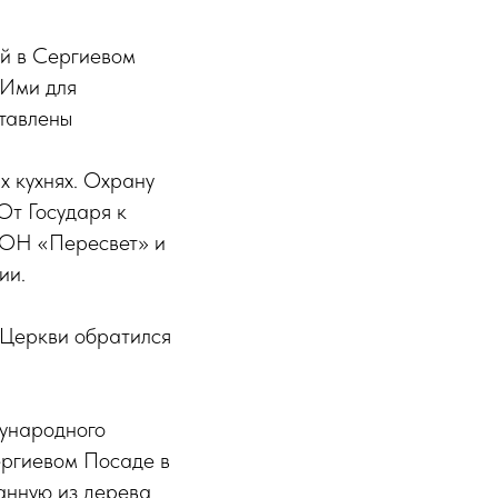
ий в Сергиевом
 Ими для
ставлены
х кухнях. Охрану
От Государя к
МОН «Пересвет» и
ии.
 Церкви обратился
дународного
ергиевом Посаде в
анную из дерева