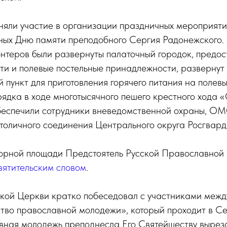
няли участие в организации праздничных мероприят
ных Дню памяти преподобного Сергия Радонежского.
нтеров были развернуты палаточный городок, предо
ти и полевые постельные принадлежности, развернут
 пункт для приготовления горячего питания на полевы
ядка в ходе многотысячного пешего крестного хода «
еспечили сотрудники вневедомственной охраны, О
толичного соединения Центрального округа Росгвард
орной площади Предстоятель Русской Православной
ятительским словом
.
ской Церкви кратко побеседовал с участниками меж
тво православной молодежи», который проходит в С
авная молодежь преподнесла Его Святейшеству вырез