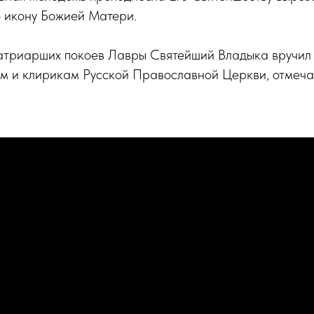
 икону Божией Матери.
атриарших покоев Лавры Святейший Владыка вручил
м и клирикам Русской Православной Церкви, отмеч