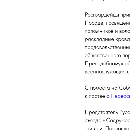
Росгвардейцы при
Посаде, посвящен
паломников и воло
раскладные крова
продовольственный
общественного пор
Преподобному» об
военнослужащие с
С помоста на Соб
к пастве с
Первосв
Предстоятель Рус
съезда «Содружес
эти дни. Правосл