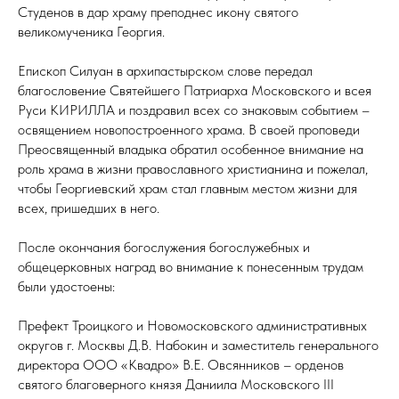
Студенов в дар храму преподнес икону святого
великомученика Георгия.
Епископ Силуан в архипастырском слове передал
благословение Святейшего Патриарха Московского и всея
Руси КИРИЛЛА и поздравил всех со знаковым событием –
освящением новопостроенного храма. В своей проповеди
Преосвященный владыка обратил особенное внимание на
роль храма в жизни православного христианина и пожелал,
чтобы Георгиевский храм стал главным местом жизни для
всех, пришедших в него.
После окончания богослужения богослужебных и
общецерковных наград во внимание к понесенным трудам
были удостоены:
Префект Троицкого и Новомосковского административных
округов г. Москвы Д.В. Набокин и заместитель генерального
директора ООО «Квадро» В.Е. Овсянников – орденов
святого благоверного князя Даниила Московского III