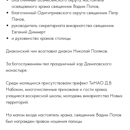
освящаемого храма священник Вадим Попов,
благочинный Одигитриевского округа священник Петр
Панов,
руководитель секретариата викариатства священник
Евгений Диммерт
и духовенство храмов столицы.
Диаконский чин возглавил диакон Николай Поляков.
За богослужением пел праздничный хор Даниловского
монастыря.
Среди молящихся присутствовали префект ТиНАО Д.В.
Набокин, многочисленные прихожане и гости храма,
учащиеся воскресной школы, молодежь викариатства Новых
территорий.
На малом входе настоятель храма, священник Вадим Попов
был награжден правом ношения палицы.