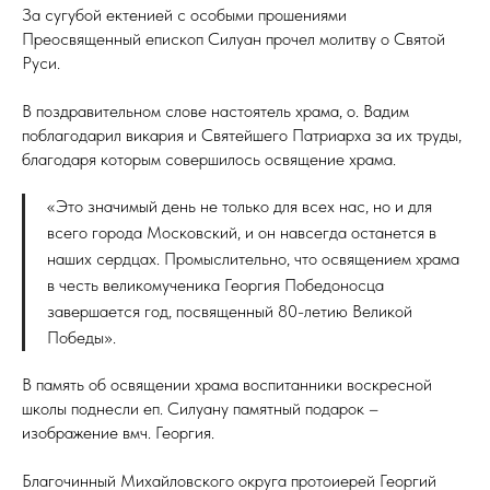
За сугубой ектенией с особыми прошениями
Преосвященный епископ Силуан прочел молитву о Святой
Руси.
В поздравительном слове настоятель храма, о. Вадим
поблагодарил викария и Святейшего Патриарха за их труды,
благодаря которым совершилось освящение храма.
«Это значимый день не только для всех нас, но и для
всего города Московский, и он навсегда останется в
наших сердцах. Промыслительно, что освящением храма
в честь великомученика Георгия Победоносца
завершается год, посвященный 80-летию Великой
Победы».
В память об освящении храма воспитанники воскресной
школы поднесли еп. Силуану памятный подарок –
изображение вмч. Георгия.
Благочинный Михайловского округа протоиерей Георгий