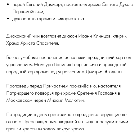
иерей Евгений Диммерт, настоятель храма Святого Духа в
Первомайском,
духовенство храма и викариатства
Диаконский чин возглавил диакон Иоанн Клинцов, клирик
Храма Христа Спасителя.
Богослужебные песнопения исполняли: праздничный хор под
управлением Мамчура Василия Георгиевича и приходской
народный хор храма под управлением Дмитрия Ягодина.
Проповедь перед Причастием произнёс и.о. настоятеля
Патриаршего подворья при храме Сретения Господня в
Московском иерей Михаил Малютин.
По традиции в день престольного праздника верующие во
главе с Преосвященным владыкой и священнослужителями
прошли крестным ходом вокруг храма.