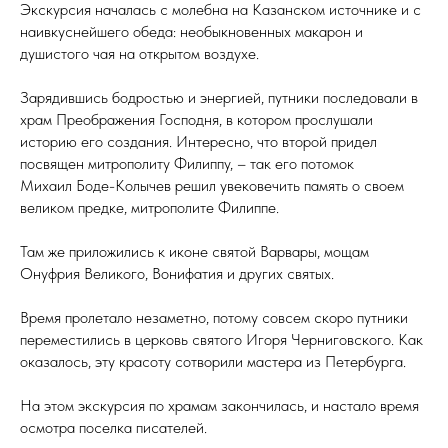
Экскурсия началась с молебна на Казанском источнике и с
наивкуснейшего обеда: необыкновенных макарон и
душистого чая на открытом воздухе.
Зарядившись бодростью и энергией, путники последовали в
храм Преображения Господня, в котором прослушали
историю его создания. Интересно, что второй придел
посвящен митрополиту Филиппу, – так его потомок
Михаил Боде-Колычев решил увековечить память о своем
великом предке, митрополите Филиппе.
Там же приложились к иконе святой Варвары, мощам
Онуфрия Великого, Вонифатия и других святых.
Время пролетало незаметно, потому совсем скоро путники
переместились в церковь святого Игоря Черниговского. Как
оказалось, эту красоту сотворили мастера из Петербурга.
На этом экскурсия по храмам закончилась, и настало время
осмотра поселка писателей.