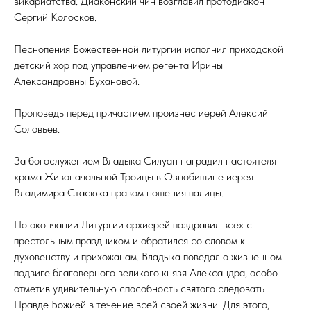
викариатства. Диаконский чин возглавил протодиакон
Сергий Колосков.
Песнопения Божественной литургии исполнил приходской
детский хор под управлением регента Ирины
Александровны Бухановой.
Проповедь перед причастием произнес иерей Алексий
Соловьев.
За богослужением Владыка Силуан наградил настоятеля
храма Живоначальной Троицы в Ознобишине иерея
Владимира Стасюка правом ношения палицы.
По окончании Литургии архиерей поздравил всех с
престольным праздником и обратился со словом к
духовенству и прихожанам. Владыка поведал о жизненном
подвиге благоверного великого князя Александра, особо
отметив удивительную способность святого следовать
Правде Божией в течение всей своей жизни. Для этого,