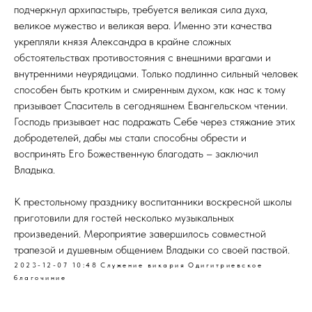
подчеркнул архипастырь, требуется великая сила духа,
великое мужество и великая вера. Именно эти качества
укрепляли князя Александра в крайне сложных
обстоятельствах противостояния с внешними врагами и
внутренними неурядицами. Только подлинно сильный человек
способен быть кротким и смиренным духом, как нас к тому
призывает Спаситель в сегодняшнем Евангельском чтении.
Господь призывает нас подражать Себе через стяжание этих
добродетелей, дабы мы стали способны обрести и
воспринять Его Божественную благодать – заключил
Владыка.
К престольному празднику воспитанники воскресной школы
приготовили для гостей несколько музыкальных
произведений. Мероприятие завершилось совместной
трапезой и душевным общением Владыки со своей паствой.
2023-12-07 10:48
Служение викария
Одигитриевское
благочиние