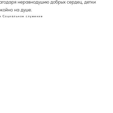
благодаря неравнодушию добрых сердец, детки
окойно на душе.
е
Социальное служение