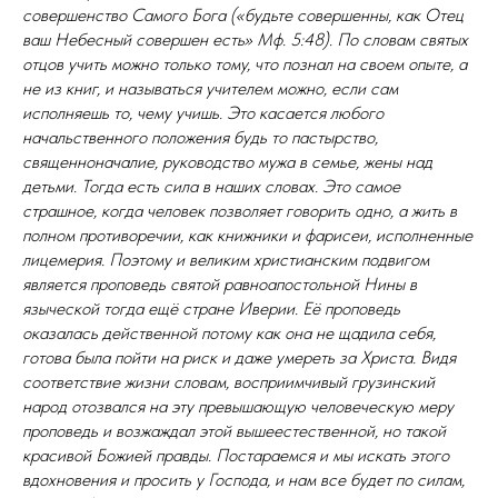
совершенство Самого Бога («будьте совершенны, как Отец
ваш Небесный совершен есть» Мф. 5:48). По словам святых
отцов учить можно только тому, что познал на своем опыте, а
не из книг, и называться учителем можно, если сам
исполняешь то, чему учишь. Это касается любого
начальственного положения будь то пастырство,
священноначалие, руководство мужа в семье, жены над
детьми. Тогда есть сила в наших словах. Это самое
страшное, когда человек позволяет говорить одно, а жить в
полном противоречии, как книжники и фарисеи, исполненные
лицемерия. Поэтому и великим христианским подвигом
является проповедь святой равноапостольной Нины в
языческой тогда ещё стране Иверии. Её проповедь
оказалась действенной потому как она не щадила себя,
готова была пойти на риск и даже умереть за Христа. Видя
соответствие жизни словам, восприимчивый грузинский
народ отозвался на эту превышающую человеческую меру
проповедь и возжаждал этой вышеестественной, но такой
красивой Божией правды. Постараемся и мы искать этого
вдохновения и просить у Господа, и нам все будет по силам,