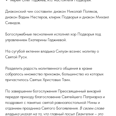
Диаконский чин составили: диакон Николай Поляков,
диакон Вадим Нестеров, клирик Подворья и диакон Михаил
Сивидов.
Богослужебные песнопения исполнял хор Подворья под
управлением Екатерины Гаджиевой.
На сугубой ектении владыка Силуан вознес молитву о
Святой Руси.
Разделить радость молитвенного общения в храме
собралось множество прихожан, большинство из которых
причастилось Святых Христовых Таин.
По завершении богослужения Преосвященный викарий
передал приходу благословение Святейшего Патриарха и
поздравил с памятью святой равноапостольной Нины и
отданием праздника Святого Богоявления.
В своем слове
владыка указал на то, что главный посыл Евангелия – это