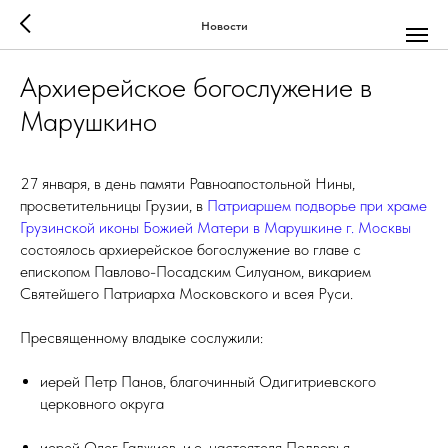
Новости
Архиерейское богослужение в
Марушкино
27 января, в день памяти Равноапостольной Нины,
просветительницы Грузии, в
Патриаршем подворье при храме
Грузинской иконы Божией Матери в Марушкине г. Москвы
состоялось архиерейское богослужение во главе с
епископом Павлово-Посадским Силуаном, викарием
Святейшего Патриарха Московского и всея Руси.
Пресвященному владыке сослужили:
иерей Петр Панов, благочинный Одигитриевского
церковного округа
иерей Олег Гаджиев, и.о. настоятеля Подворья.