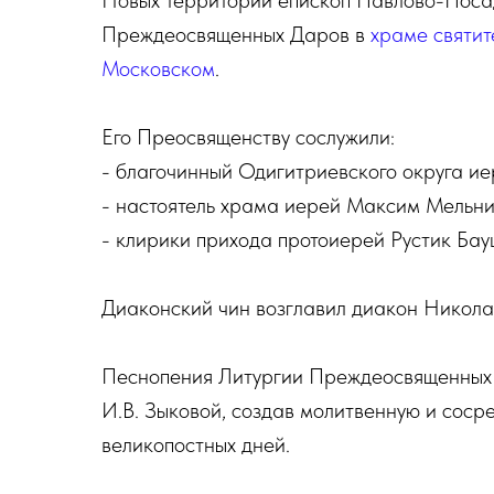
Новых территорий епископ Павлово-Поса
Преждеосвященных Даров в
храме святит
Московском
.
Его Преосвященству сослужили:
- благочинный Одигитриевского округа и
- настоятель храма иерей Максим Мельн
- клирики прихода протоиерей Рустик Ба
Диаконский чин возглавил диакон Никола
Песнопения Литургии Преждеосвященных 
И.В. Зыковой, создав молитвенную и соср
великопостных дней.