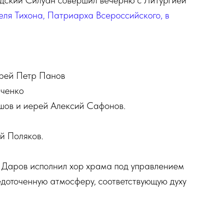
дский Силуан совершил вечерню с Литургией
еля Тихона, Патриарха Всероссийского, в
ерей Петр Панов
иченко
ушов и иерей Алексий Сафонов.
й Поляков.
Даров исполнил хор храма под управлением
едоточенную атмосферу, соответствующую духу