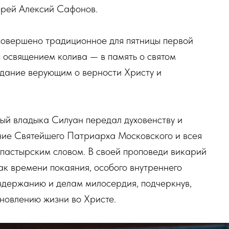
ерей Алексий Сафонов.
совершено традиционное для пятницы первой
 освящением колива — в память о святом
дание верующим о верности Христу и
ый владыка Силуан передал духовенству и
ние Святейшего Патриарха Московского и всея
ипастырским словом. В своей проповеди викарий
ак времени покаяния, особого внутреннего
оздержанию и делам милосердия, подчеркнув,
бновлению жизни во Христе.