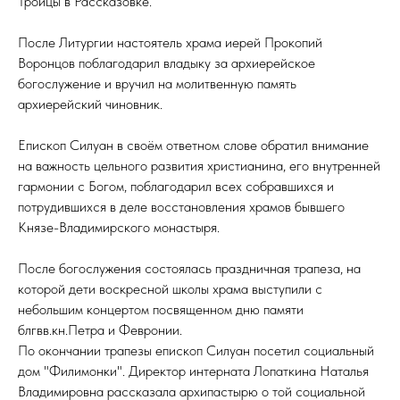
Троицы в Рассказовке.
После Литургии настоятель храма иерей Прокопий
Воронцов поблагодарил владыку за архиерейское
богослужение и вручил на молитвенную память
архиерейский чиновник.
Епископ Силуан в своём ответном слове обратил внимание
на важность цельного развития христианина, его внутренней
гармонии с Богом, поблагодарил всех собравшихся и
потрудившихся в деле восстановления храмов бывшего
Князе-Владимирского монастыря.
После богослужения состоялась праздничная трапеза, на
которой дети воскресной школы храма выступили с
небольшим концертом посвященном дню памяти
блгвв.кн.Петра и Февронии.
По окончании трапезы епископ Силуан посетил социальный
дом "Филимонки". Директор интерната Лопаткина Наталья
Владимировна рассказала архипастырю о той социальной