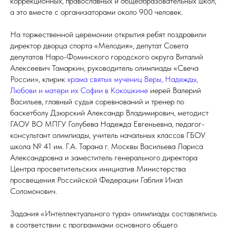
коррекционных, православных и общеобразовательных школ,
а это вместе с организаторами около 900 человек.
На торжественной церемонии открытия ребят поздравили
директор дворца спорта «Мелодия», депутат Совета
депутатов Наро-Фоминского городского округа Виталий
Алексеевич Тамаркин, руководитель олимпиады «Свеча
России», клирик
храма святых мучениц Веры, Надежды,
Любови и матери их Софии в Кокошкине
иерей Валерий
Васильев, главный судья соревнований и тренер по
баскетболу Дзюрский Александр Владимирович, методист
ГАОУ ВО МПГУ Голубева Надежда Евгеньевна, педагог-
консультант олимпиады, учитель начальных классов ГБОУ
школа № 41 им. Г.А. Тарана г. Москвы Васильева Лариса
Александровна и заместитель генерального директора
Центра просветительских инициатив Министерства
просвещения Российской Федерации Габлия Инал
Соломонович.
Задания «Интеллектуального тура» олимпиады составлялись
в соответствии с программами основного общего