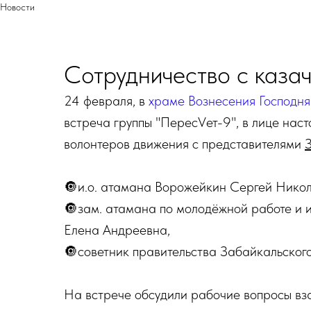
Новости
Сотрудничество с каза
24 февраля, в
храме Вознесения Господня
встреча группы "ПересVет-9", в лице на
волонтеров движения с представителями
🔘и.о. атамана Ворожейкин Сергей Никол
🔘зам. атамана по молодёжной работе и
Елена Андреевна,
🔘советник правительства Забайкальског
На встрече обсудили рабочие вопросы вз