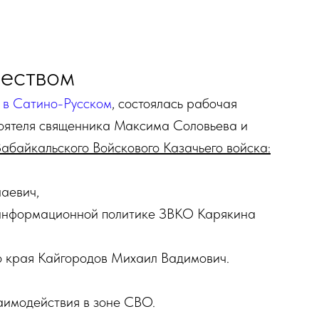
чеством
 в Сатино-Русском
, состоялась рабочая
стоятеля священника Максима Соловьева и
Забайкальского Войскового Казачьего войска:
аевич,
 информационной политике ЗВКО Карякина
о края Кайгородов Михаил Вадимович.
аимодействия в зоне СВО.