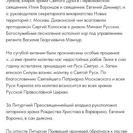
Зубков; клирик храма Святого Духа в Первомайском
священник Илия Воронцов и священник Евгений Диммерт, и.
о. руководителя секретариата викариатства Новых
территорий г. Москвы. Диаконский чин возглавили
протодиакон Сергий Колосков и диакон Михаил Русских.
Богослужебные песнопения исполнил хор под управлением
регента Василия Георгиевича Мамчур.
На сугубой ектении были произнесены особые прошения:
«...о еже прияти молитвы нас недостойных рабов Твоих в сию
годину испытания, пришедшую на Русь Святую...»
. Затем
епископ Силуан вознес молитву о Святой Руси. По
благословению Святейшего Патриарха Московского и всея
Руси Кирилла эта молитва возносится во всех храмах
Русской Православной Церкви.
За Литургией Преосвященнейший владыка рукоположил
алтарника храма Рождества Христова в Варварино, Евгения
Воронко, в сан дьякона.
По отпусте Литургии Правящий архиерей обратился к пастве