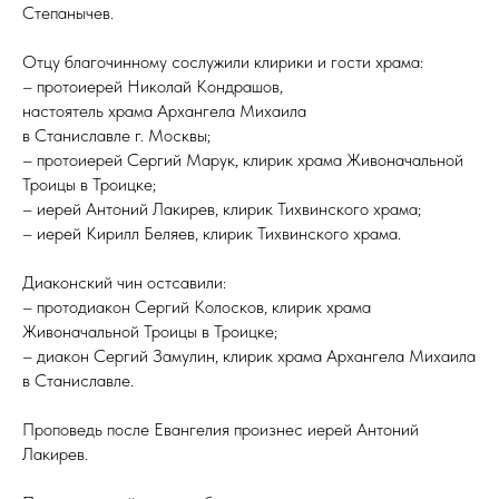
Степанычев.
Отцу благочинному сослужили клирики и гости храма:
– протоиерей Николай Кондрашов,
настоятель храма Архангела Михаила
в Станиславле г. Москвы;
– протоиерей Сергий Марук, клирик храма Живоначальной
Троицы в Троицке;
– иерей Антоний Лакирев, клирик Тихвинского храма;
– иерей Кирилл Беляев, клирик Тихвинского храма.
Диаконский чин остсавили:
– протодиакон Сергий Колосков, клирик храма
Живоначальной Троицы в Троицке;
– диакон Сергий Замулин, клирик храма Архангела Михаила
в Станиславле.
Проповедь после Евангелия произнес иерей Антоний
Лакирев.