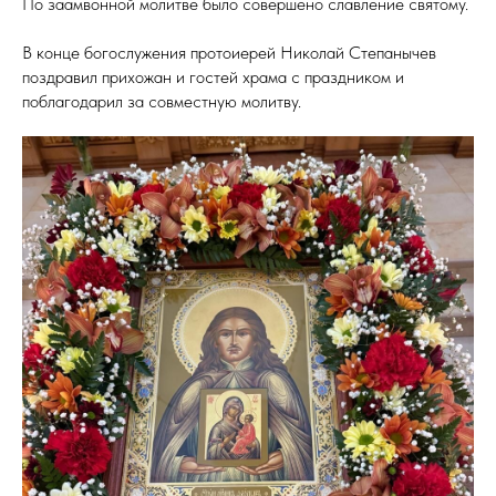
По заамвонной молитве было совершено славление святому.
В конце богослужения протоиерей Николай Степанычев
поздравил прихожан и гостей храма с праздником и
поблагодарил за совместную молитву.