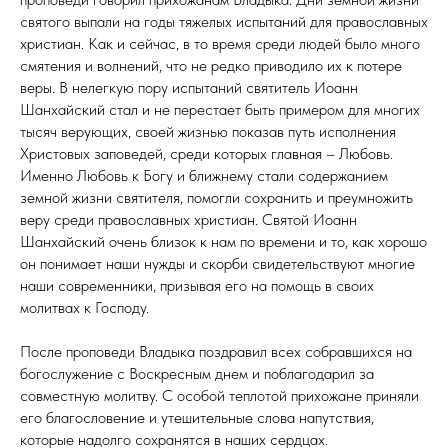
святого выпали на годы тяжелых испытаний для православных
христиан. Как и сейчас, в то время среди людей было много
смятения и волнений, что не редко приводило их к потере
веры. В нелегкую пору испытаний святитель Иоанн
Шанхайский стал и не перестает быть примером для многих
тысяч верующих, своей жизнью показав путь исполнения
Христовых заповедей, среди которых главная – Любовь.
Именно Любовь к Богу и ближнему стали содержанием
земной жизни святителя, помогли сохранить и преумножить
веру среди православных христиан. Святой Иоанн
Шанхайский очень близок к нам по времени и то, как хорошо
он понимает наши нужды и скорби свидетельствуют многие
наши современники, призывая его на помощь в своих
молитвах к Господу.
После проповеди Владыка поздравил всех собравшихся на
богослужение с Воскресным днем и поблагодарил за
совместную молитву. С особой теплотой прихожане приняли
его благословение и утешительные слова напутствия,
которые надолго сохранятся в наших сердцах.