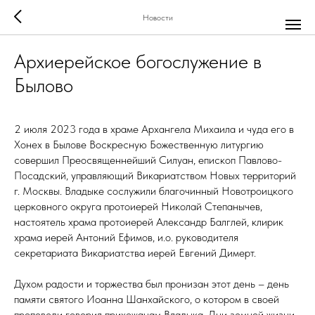
Новости
Архиерейское богослужение в
Былово
2 июля 2023 года в храме Архангела Михаила и чуда его в
Хонех в Былове Воскресную Божественную литургию
совершил Преосвященнейший Силуан, епископ Павлово-
Посадский, управляющий Викариатством Новых территорий
г. Москвы. Владыке сослужили благочинный Новотроицкого
церковного округа протоиерей Николай Степанычев,
настоятель храма протоиерей Александр Балглей, клирик
храма иерей Антоний Ефимов, и.о. руководителя
секретариата Викариатства иерей Евгений Димерт.
Духом радости и торжества был пронизан этот день – день
памяти святого Иоанна Шанхайского, о котором в своей
проповеди говорил прихожанам Владыка. Дни земной жизни