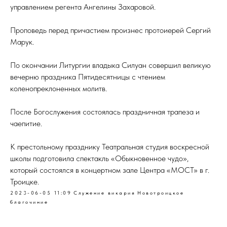
управлением регента Ангелины Захаровой.
Проповедь перед причастием произнес протоиерей Сергий
Марук.
По окончании Литургии владыка Силуан совершил великую
вечерню праздника Пятидесятницы с чтением
коленопреклоненных молитв.
После Богослужения состоялась праздничная трапеза и
чаепитие.
К престольному празднику Театральная студия воскресной
школы подготовила спектакль «Обыкновенное чудо»,
который состоялся в концертном зале Центра «МОСТ» в г.
Троицке.
2023-06-05 11:09
Служение викария
Новотроицкое
благочиние