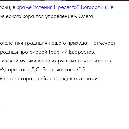
осиц, в
храме Успения Пресвятой Богородицы в
нического хора под управлением Олега
голетняя традиция нашего прихода, - отмечает
родицы протоиерей Георгий Еварестов. -
ветской музыки великих русских композиторов
усоргского, Д.С. Бортнянского, С.В.
ческого хора, чтобы соразделить с нами
.