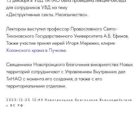
15 декабря в УВД ТиНАО была проведена лекция-беседа
для сотрудников УВД на тему
«Деструктивные секты. Неоязычество».
Лектором выступил профессор Православного Свято-
Тихоновского Государственного Университета А.Б. Ефимов.
Также участие принял иерей Игоря Мережко, клирик
Казанского храма в Пучкове
.
Священники Новотроицкого благочиния викариатства Новых
территорий сотрудничают с Управлением Внутренних дел
ТиНАО с момента его создания, а также с его
территориальными отделами.
2025-12-25 12:40
Новотроицкое благочиние
Взаимодействие
с ВС РФ