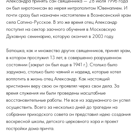
Александра принять сан священника — 28 июля 1996 года
он был хиротонисан во иерея митрополитом Ювеналием. И
почти сразу был назначен настоятелем в Вознесенский храм
села Сатино-Русское. В это же время отец Александр
поступил на сектор заочного обучения в Московскую
Духовную семинарию, которую окончил в 2003 году.
Батюшка, как и множество других священников, принял храм,
в котором прослужил 13 лет, в совершенно разрушенном
состоянии (закрыт он был еще в 1941 г.). Столько было
задумано, столько было чаяний и надежд, которые хотел
воплотить в жизнь отец Александр. Как настоящий
христианин веру свою он проявлял через свои дела. За
время служения им были проведены масштабные
восстановительные работы. Не все из задуманного он успел
осуществить. Всего за несколько дней до трагедии на
собрании приходского совета он представил идею создания
воскресной школы, детского церковного хора и проект
постройки дома причта.