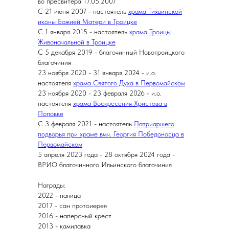
во пресвитера 17.05.2007
С 21 июня 2007 - настоятель
храма Тихвинской
иконы Божией Матери в Троицке
С 1 января 2015 - настоятель
храма Троицы
Живоначальной в Троицке
С 5 декабря 2019 - благочинный Новотроицкого
благочиния
23 ноября 2020 - 31 января 2024 - и.о.
настоятеля
храма Святого Духа в Первомайском
23 ноября 2020 - 23 февраля 2026 - и.о.
настоятеля
храма Воскресения Христова в
Поповке
С 3 февраля 2021 - настоятель
Патриаршего
подворья при храме вмч. Георгия Победоносца в
Первомайском
5 апреля 2023 года - 28 октября 2024 года -
ВРИО благочинного Ильинского благочиния
Награды:
2022 - палица
2017 - сан протоиерея
2016 - наперсный крест
2013 - камилавка